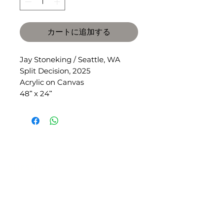
カートに追加する
Jay Stoneking / Seattle, WA
Split Decision, 2025
Acrylic on Canvas
48ʺ x 24ʺ
SLIPSTITCH
6107 13TH AVENUE SOUTH, SEATTLE, WA
98108
(206) 532 - 9912
CONNECT@SLIPSTITCHSTUDIO.COM