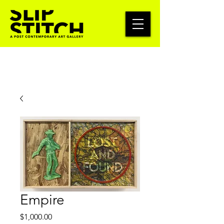
Empire
価
$1,000.00