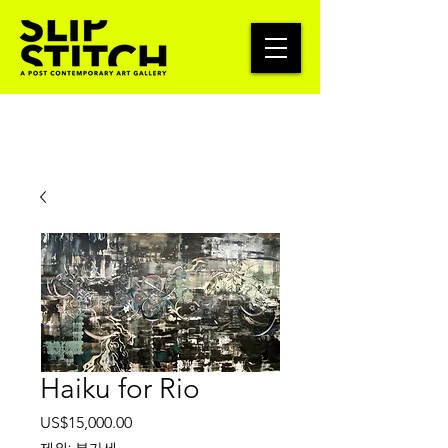
Haiku for Rio
가
US$15,000.00
격