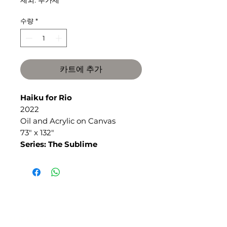
제외: 부가세
수량
*
카트에 추가
Haiku for Rio
2022
Oil and Acrylic on Canvas
73" x 132"
Series: The Sublime
SLIPSTITCH