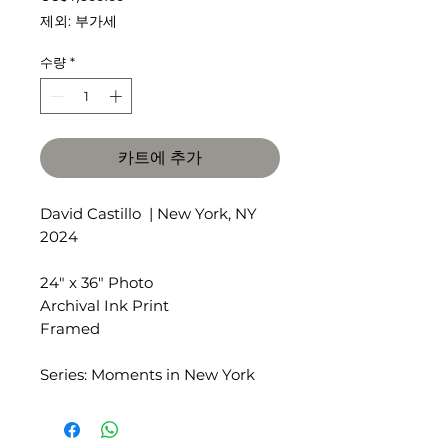
격
제외: 부가세
수량
*
카트에 추가
David Castillo | New York, NY
2024
24" x 36" Photo
Archival Ink Print
Framed
Series: Moments in New York