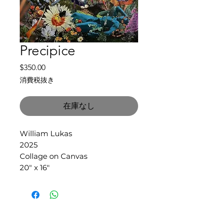
Precipice
価
$350.00
格
消費税抜き
在庫なし
William Lukas
2025
Collage on Canvas
20" x 16"